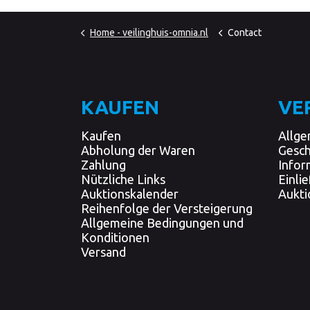
Home - veilinghuis-omnia.nl
Contact
KAUFEN
VE
Kaufen
Allge
Abholung der Waren
Gesc
Zahlung
Infor
Nützliche Links
Einli
Auktionskalender
Aukti
Reihenfolge der Versteigerung
Allgemeine Bedingungen und
Konditionen
Versand