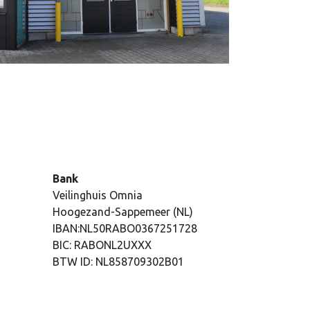
Bank
Veilinghuis Omnia
Hoogezand-Sappemeer (NL)
IBAN:NL50RABO0367251728
BIC: RABONL2UXXX
BTW ID: NL858709302B01