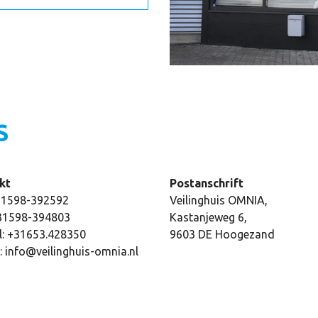
S
kt
Postanschrift
+31598-392592
Veilinghuis OMNIA,
+31598-394803
Kastanjeweg 6,
l: +31653.428350
9603 DE Hoogezand
: info@veilinghuis-omnia.nl