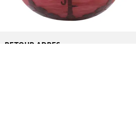
RETOUR ADRES
Veilinghuis Omnia
Adres: Kastanjeweg 6, 9603 DE, Hoogezand
Tel: (0031) 598 392 592 Mob: (0031) 6 534 283 50
Mail: Info@veilinghuis-omnia.nl
Home
Kopen
Betaling