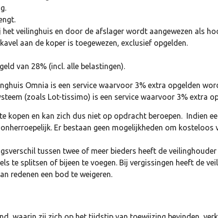
g.
engt.
j het veilinghuis en door de afslager wordt aangewezen als ho
kavel aan de koper is toegewezen, exclusief opgelden.
ld van 28% (incl. alle belastingen).
ilinghuis Omnia is een service waarvoor 3% extra opgelden wor
systeem (zoals Lot-tissimo) is een service waarvoor 3% extra 
 te kopen en kan zich dus niet op opdracht beroepen. Indien e
 onherroepelijk. Er bestaan geen mogelijkheden om kosteloos v
ngsverschil tussen twee of meer bieders heeft de veilinghouder
s te splitsen of bijeen te voegen. Bij vergissingen heeft de vei
van redenen een bod te weigeren.
d, waarin zij zich op het tijdstip van toewijzing bevinden, ver