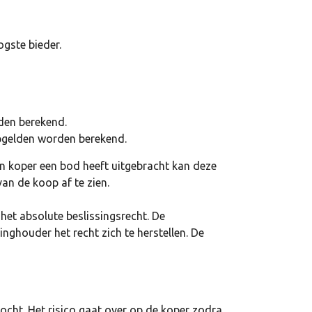
ogste bieder.
den berekend.
opgelden worden berekend.
en koper een bod heeft uitgebracht kan deze
an de koop af te zien.
 het absolute beslissingsrecht. De
linghouder het recht zich te herstellen. De
kocht. Het risico gaat over op de koper zodra