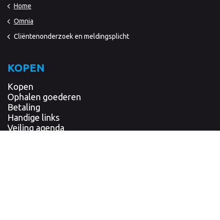
Home
Omnia
Cliëntenonderzoek en meldingsplicht
KOPEN
Kopen
Ophalen goederen
Betaling
Handige links
Veiling agenda
Orde van verkoop
Veiling voorwaarden
Verzending
INBRENGEN
Algemene voorwaarden TMV
Informatie inbrengen