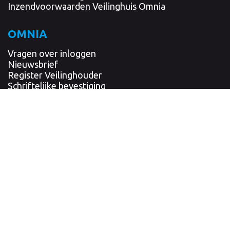
Inzendvoorwaarden Veilinghuis Omnia
OMNIA
Vragen over inloggen
Nieuwsbrief
Register Veilinghouder
Schriftelijke bevestiging
Verzekering
Cliëntenonderzoek en meldingsplicht
Privacy verklaring
VEILINGLOCATIE
'RENGERSPARK'
Albert Plesmanlaan 1u - 1p
9615 TJ Kolham / Hoogezand
0598-392592
Mobiel
0653.428350
Fax 0598-394803